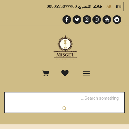
هاتف التسوق 00905550777100
AR
EN
-