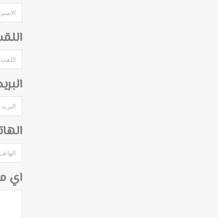
اللق
البري
الها
اي م