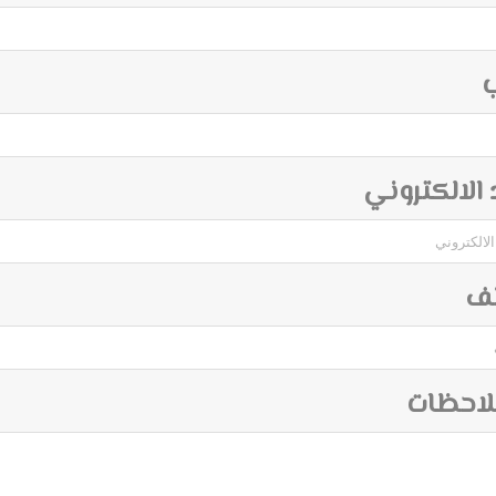
ب
د الالكتروني
تف
لاحظات