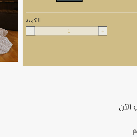
الكمية
-
+
 الآن
م