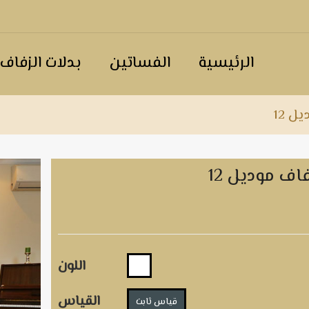
الرئيسية
الفساتين
بدلات الزفاف
ل 12
فاف موديل 12
اللون
القياس
قياس ثابت