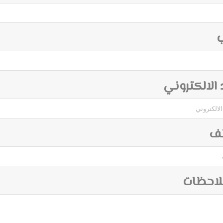
ب
د الالكتروني
تف
لاحظات