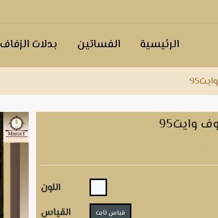
الرئيسية
الفساتين
بدلات الزفاف
ايت95
وف وايت95
يت95
اللون
القياس
قياس ثابت