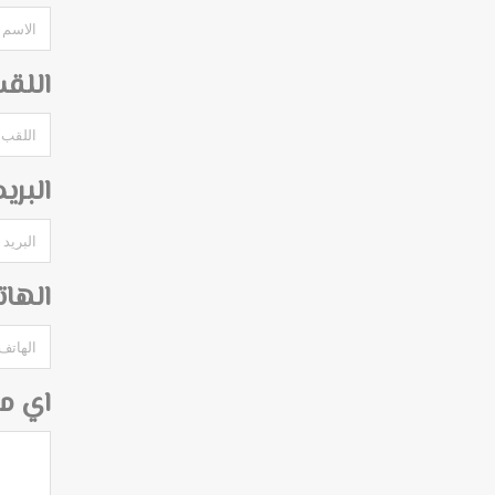
اللق
البري
الها
اي م