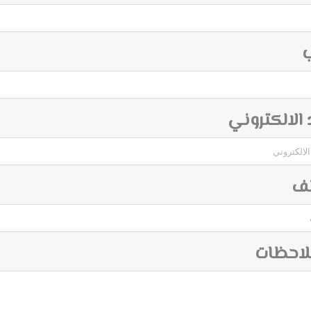
ب
د الالكتروني
تف
لاحظات