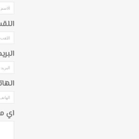
اللق
البري
الها
اي م