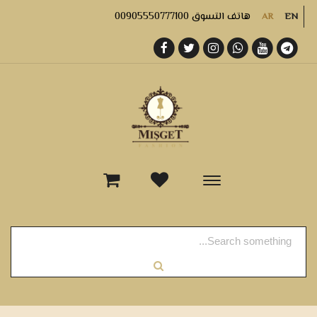
هاتف التسوق 00905550777100
AR
EN
-