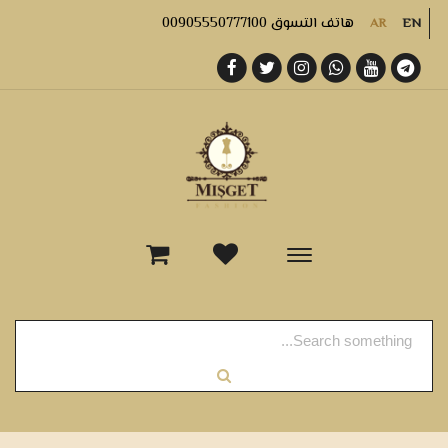
هاتف التسوق 00905550777100
AR
EN
-