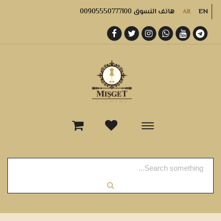
هاتف التسوق 00905550777100
AR
EN
-