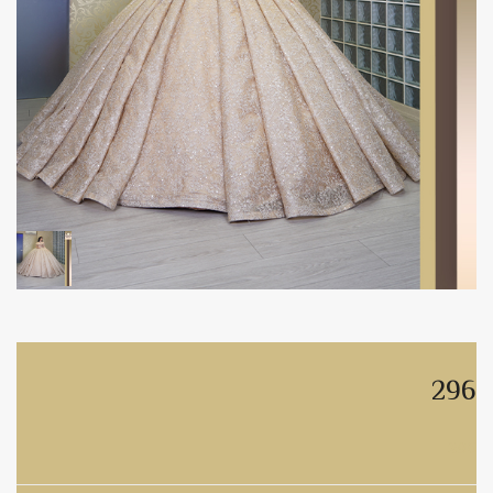
296
296