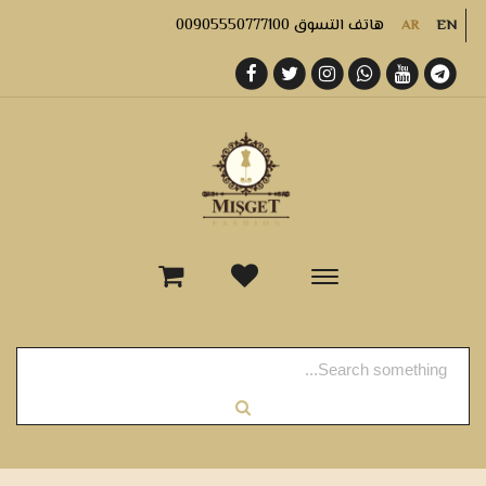
هاتف التسوق 00905550777100
AR
EN
-