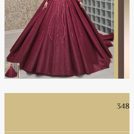
348
348