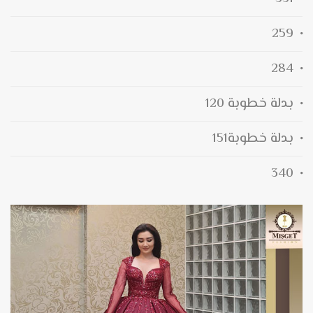
259
284
بدلة خطوبة 120
بدلة خطوبة151
340