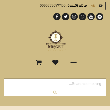
هاتف التسوق 00905550777100
AR
EN
-