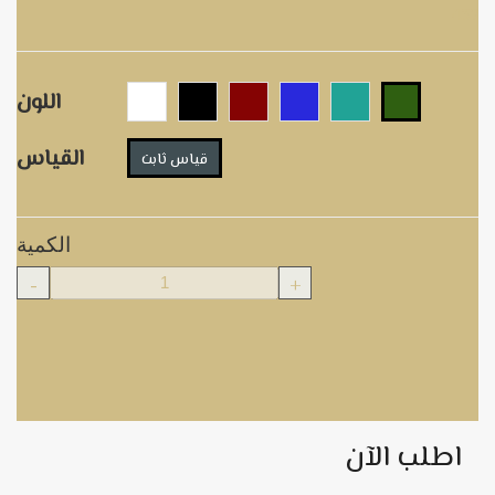
437
اللون
القياس
قياس ثابت
الكمية
-
+
اطلب الآن