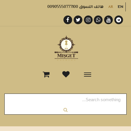
هاتف التسوق 00905550777100
AR
EN
-