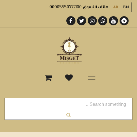
هاتف التسوق 00905550777100
AR
EN
-