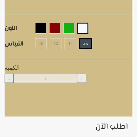
اللون
القياس
40
42
44
46
الكمية
-
+
اطلب الآن