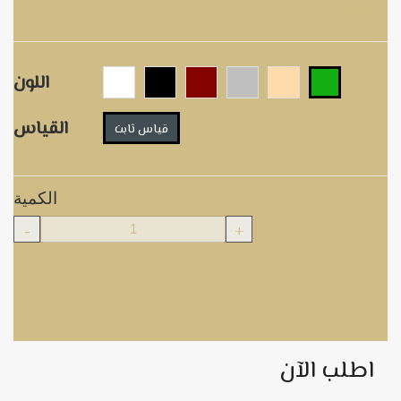
M.B0073
اللون
القياس
قياس ثابت
الكمية
-
+
اطلب الآن