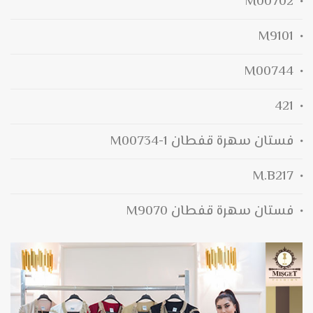
M00702
M9101
M00744
421
فستان سهرة قفطان M00734-1
M.B217
فستان سهرة قفطان M9070