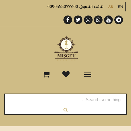
هاتف التسوق 00905550777100
AR
EN
-