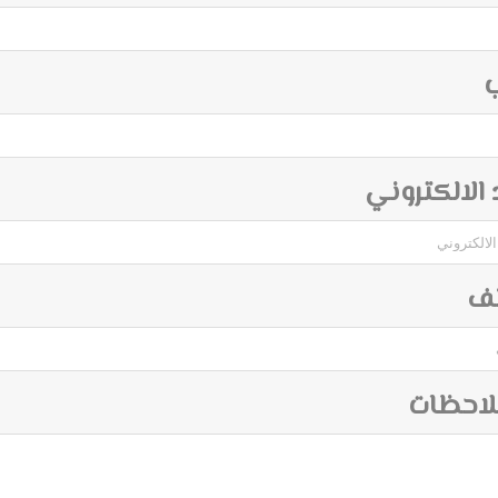
ب
د الالكتروني
تف
لاحظات