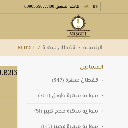
هاتف التسوق 00905550777100
AR
EN
الرئيسية
/
قفطان سهرة
/
M.B213
الفساتين
.B213
قفطان سهرة
(347)
M.B213
سواريه سهرة طويل
(703)
سواريه سهرة حجم كبير
(51)
سواريه سهرة قصير
(143)