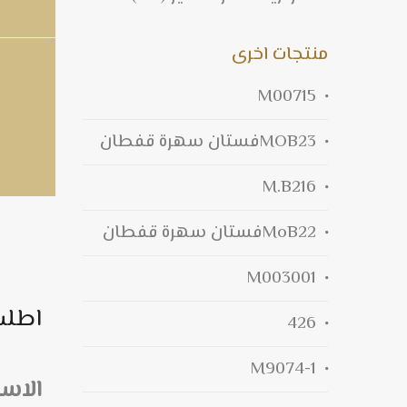
منتجات اخرى
M00715
MOB23فستان سهرة قفطان
M.B216
MoB22فستان سهرة قفطان
M003001
اطلب
426
M9074-1
الاس