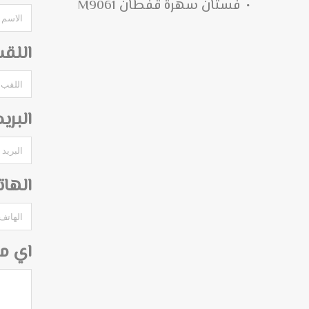
فستان سهرة قفطان M9061
اللق
البري
الها
اي م