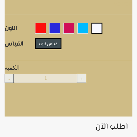
M003013
اللون
القياس
قياس ثابت
الكمية
-
+
اطلب الآن