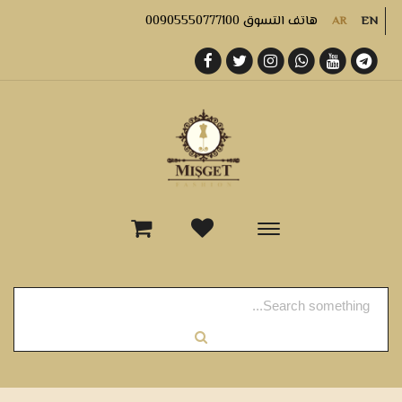
هاتف التسوق 00905550777100
AR
EN
-