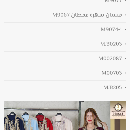
M9077
فستان سهرة قفطان M9067
M9074-1
M.B0203
M002087
M00703
M.B205