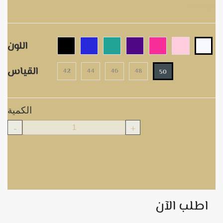
m00726
اللون
القياس
42
44
46
48
50
الكمية
-
+
اطلب الآن