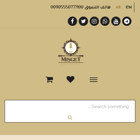
هاتف التسوق 00905550777100
AR
EN
-