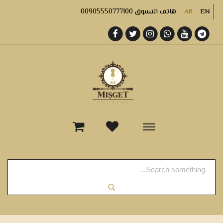
هاتف التسوق 00905550777100
AR
EN
-