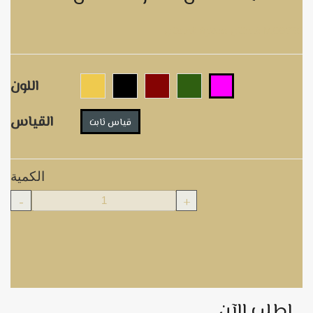
فستان سهرة قفطان M00736
اللون
القياس
قياس ثابت
الكمية
-
+
اطلب الآن