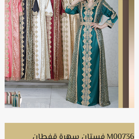
فستان سهرة قفطان M00736