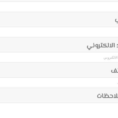
ب
د الالكتروني
تف
لاحظات