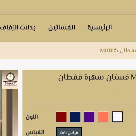
الرئيسية
الفساتين
بدلات الزفاف
ن M0B25
 M0B25
اللون
القياس
قياس ثابت