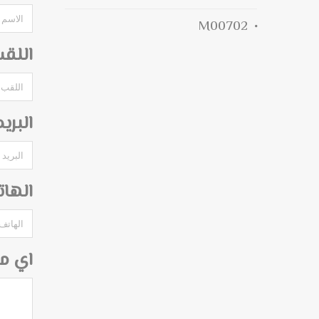
M00702
اللق
البري
الها
اي م