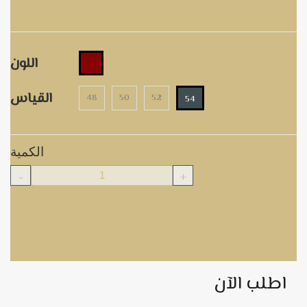
M5308-2
اللون
القياس
48
50
52
54
الكمية
-
+
اطلب الآن