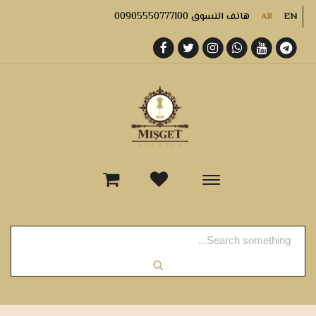
هاتف التسوق 00905550777100
AR
EN
-