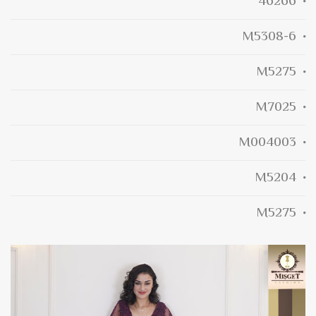
46266
M5308-6
M5275
M7025
M004003
M5204
M5275