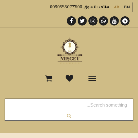
هاتف التسوق 00905550777100
AR
EN
-