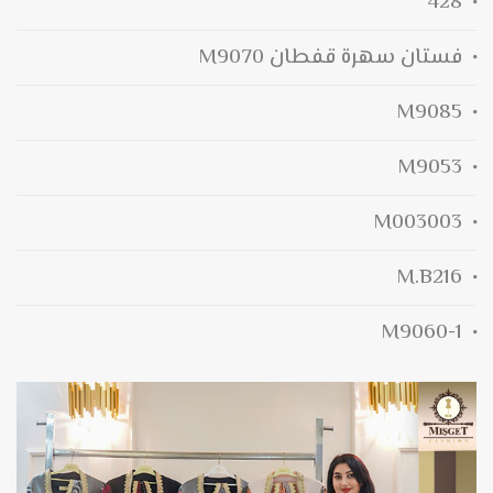
428
فستان سهرة قفطان M9070
M9085
M9053
M003003
M.B216
M9060-1