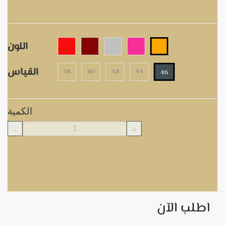
M9074-1
اللون
القياس
38
40
42
44
46
الكمية
-
+
اطلب الآن