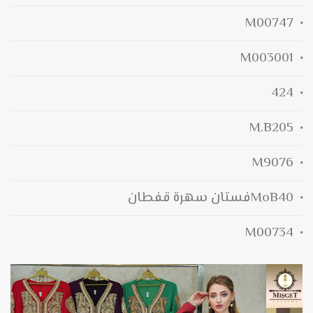
M00747
M003001
424
M.B205
M9076
MoB40فستان سهرة قفطان
M00734