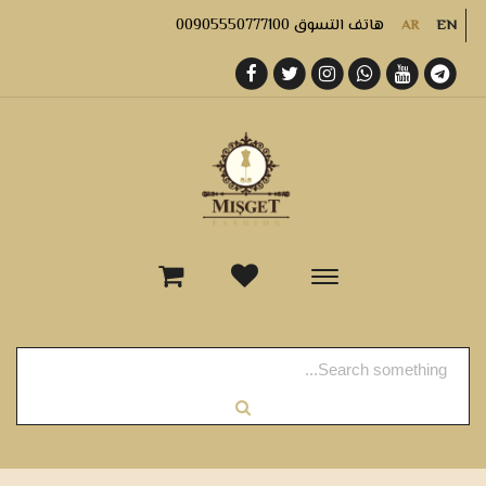
هاتف التسوق 00905550777100
AR
EN
-