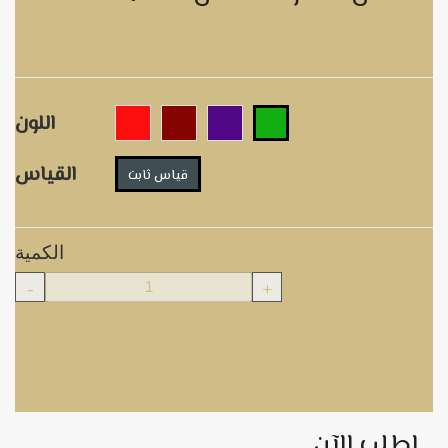
MoB40فستان سهرة قفطان
اللون
القياس
قياس ثابت
الكمية
-
+
اطلب الآن