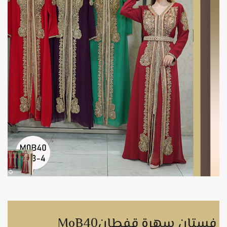
MoB40فستان سهرة قفطان