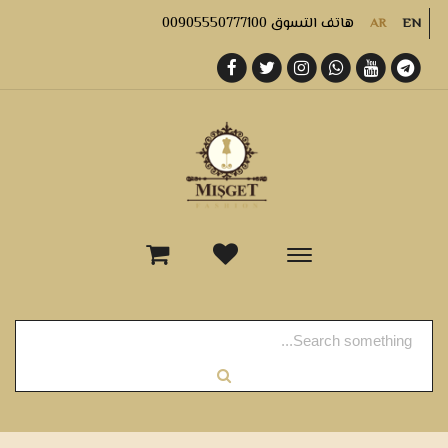
هاتف التسوق 00905550777100
AR
EN
-