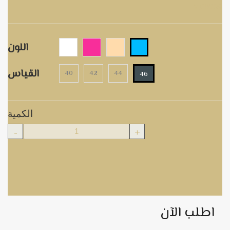
M00729
اللون
القياس
40
42
44
46
الكمية
-
+
اطلب الآن