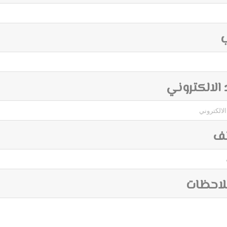
ب
د الالكتروني
تف
لاحظات