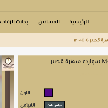
الرئيسية
الفساتين
بدلات الزفاف
قصير m-40-8
 M-40-8
اللون
القياس
قياس ثابت