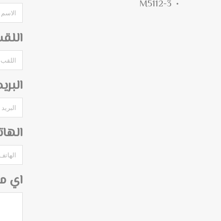
M5112-3
اللق
البري
الها
اي م