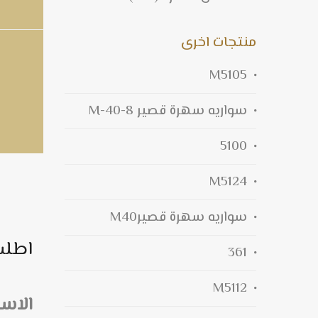
منتجات اخرى
M5105
سواريه سهرة قصير M-40-8
5100
M5124
سواريه سهرة قصيرM40
اطلب
361
M5112
الاس