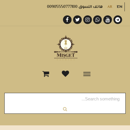
هاتف التسوق 00905550777100
AR
EN
-