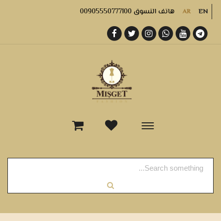
هاتف التسوق 00905550777100
AR
EN
-