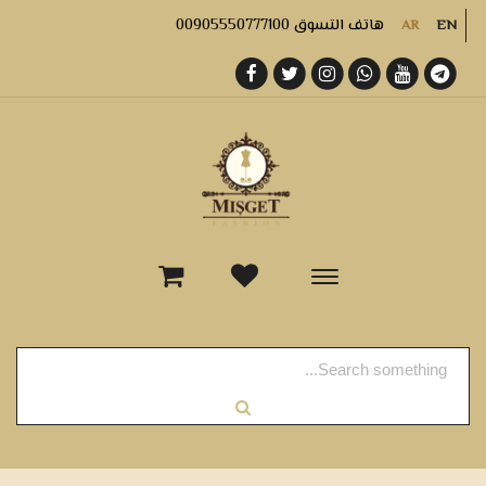
هاتف التسوق 00905550777100
AR
EN
-