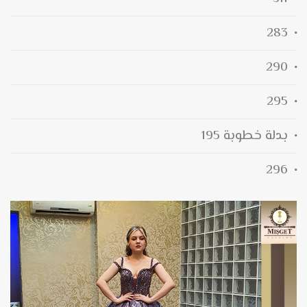
283
290
295
بدلة خطوبة 195
296