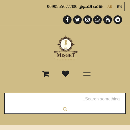
هاتف التسوق 00905550777100
AR
EN
-