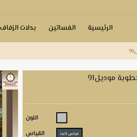
الرئيسية
الفساتين
بدلات الزفاف
9
طوبة موديل91
 موديل91
اللون
القياس
قياس ثابت