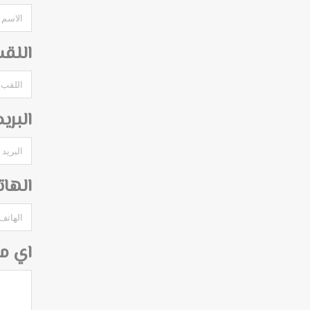
اللق
البري
الها
اي م