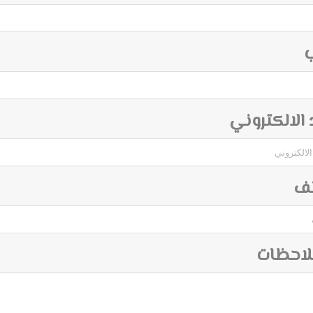
ب
د الالكتروني
تف
لاحظات