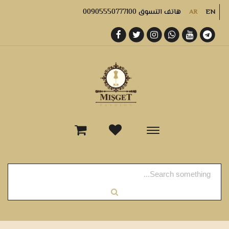
هاتف التسوق 00905550777100
AR
EN
-