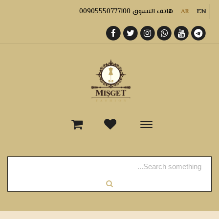
هاتف التسوق 00905550777100
AR
EN
-