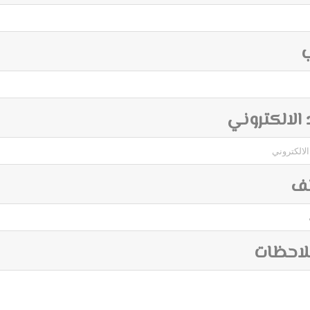
ب
د الالكتروني
تف
لاحظات