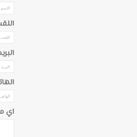
اللق
البري
الها
اي م