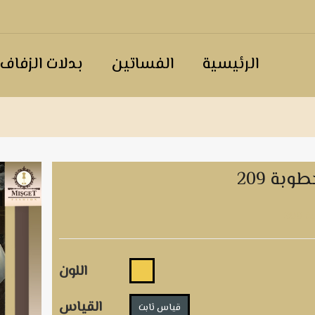
الرئيسية
الفساتين
بدلات الزفاف
وبة 209
209
اللون
القياس
قياس ثابت