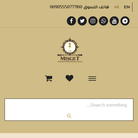
هاتف التسوق 00905550777100
AR
EN
-