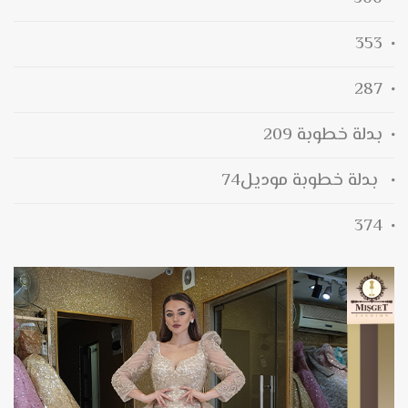
353
287
بدلة خطوبة 209
بدلة خطوبة موديل74
374