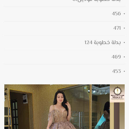
456
471
بدلة خطوبة 124
469
453