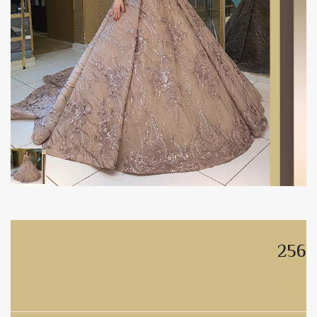
256
256