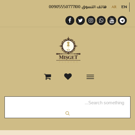
هاتف التسوق 00905550777100
AR
EN
-