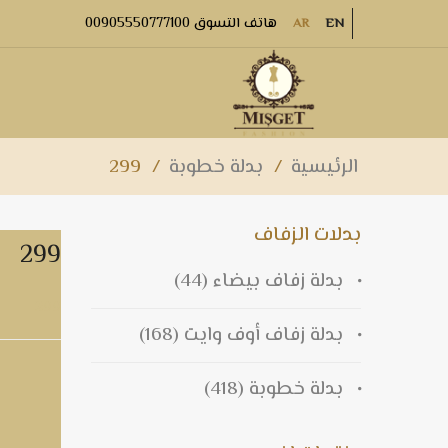
هاتف التسوق 00905550777100
AR
EN
الرئيسية
/
بدلة خطوبة
/
299
بدلات الزفاف
299
بدلة زفاف بيضاء
(44)
299
بدلة زفاف أوف وايت
(168)
بدلة خطوبة
(418)