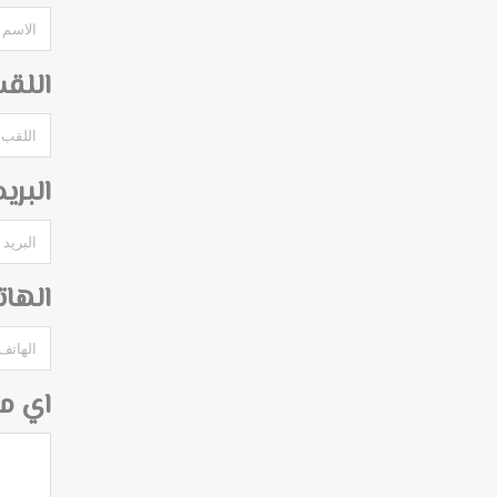
اللق
البري
الها
اي م