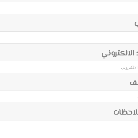
ب
د الالكتروني
تف
لاحظات