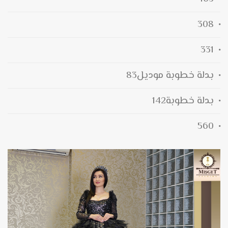
308
331
بدلة خطوبة موديل83
بدلة خطوبة142
560