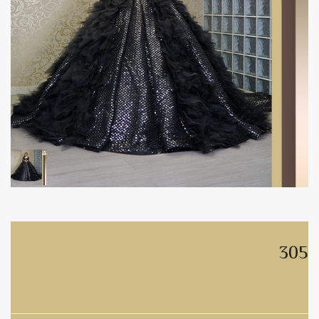
305
305