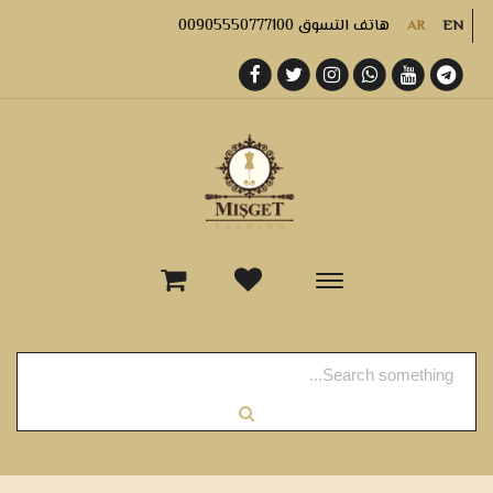
هاتف التسوق 00905550777100
AR
EN
-