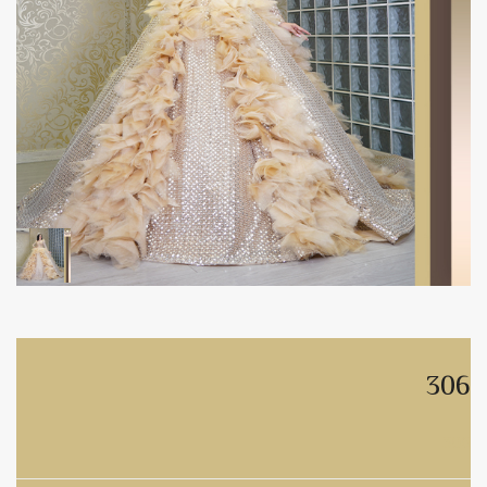
306
306