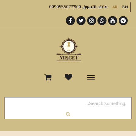
هاتف التسوق 00905550777100
AR
EN
-