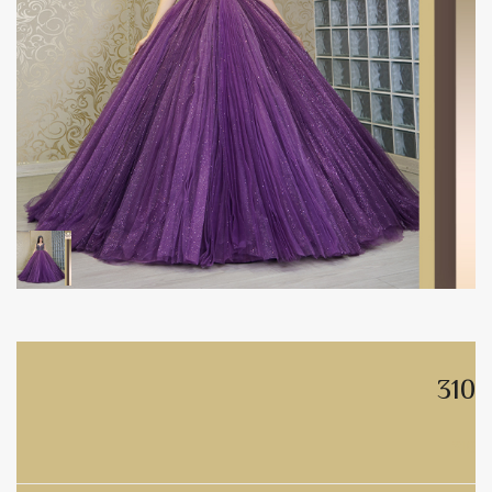
310
310