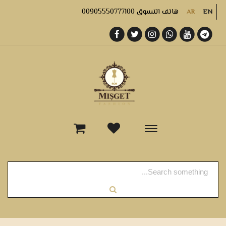
هاتف التسوق 00905550777100
AR
EN
-