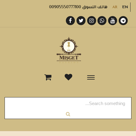
هاتف التسوق 00905550777100
AR
EN
-