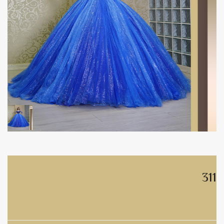
311
311