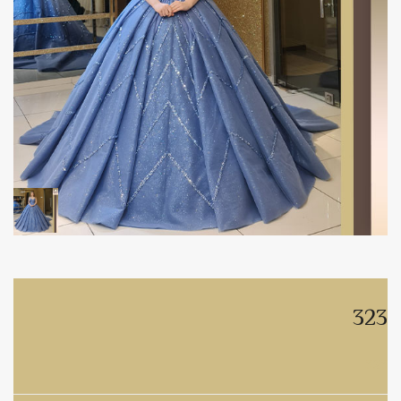
323
323