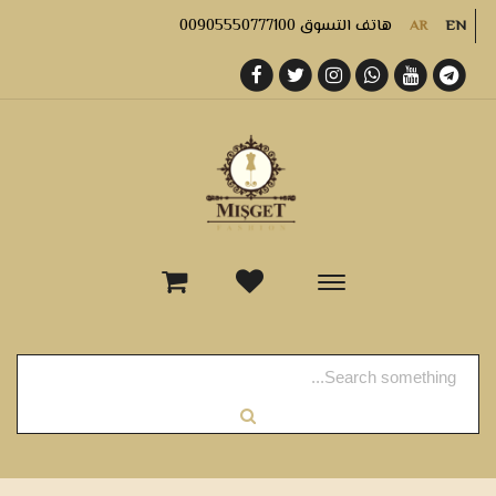
هاتف التسوق 00905550777100
AR
EN
-