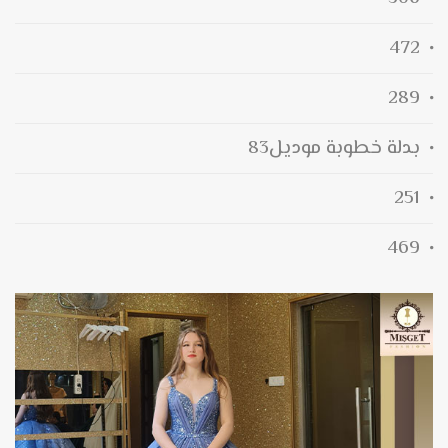
472
289
بدلة خطوبة موديل83
251
469