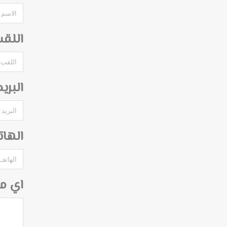
اللق
البري
الها
اي م