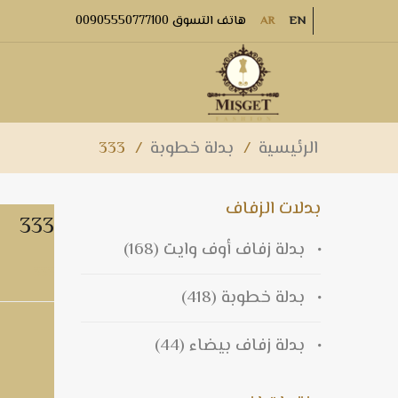
هاتف التسوق 00905550777100
AR
EN
الرئيسية
/
بدلة خطوبة
/
333
بدلات الزفاف
333
بدلة زفاف أوف وايت
(168)
333
بدلة خطوبة
(418)
بدلة زفاف بيضاء
(44)