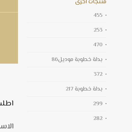
منتجات اخرى
455
253
470
بدلة خطوبة موديل86
372
بدلة خطوبة 217
اطلب
299
282
الاس