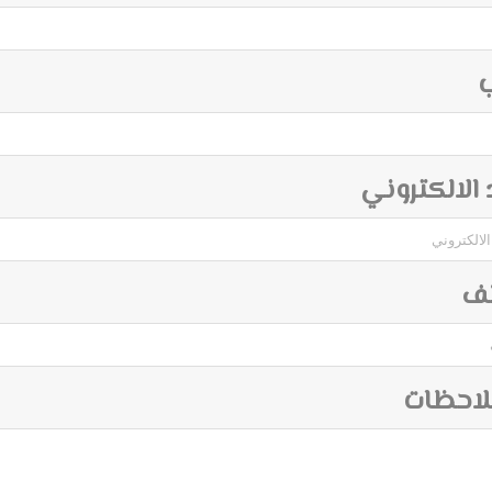
ب
د الالكتروني
تف
لاحظات