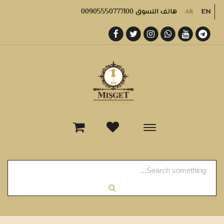
هاتف التسوق 00905550777100
AR
EN
-