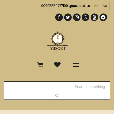
هاتف التسوق 00905550777100
AR
EN
-