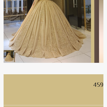
459
459