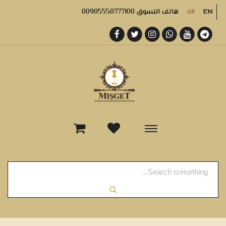
هاتف التسوق 00905550777100
AR
EN
-