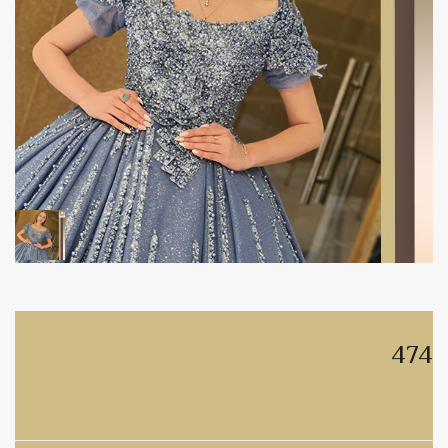
474
474