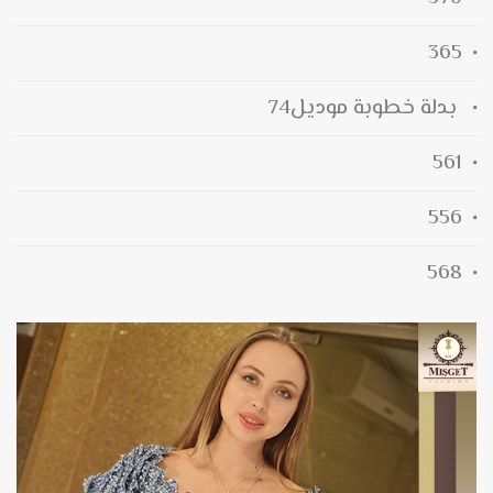
365
بدلة خطوبة موديل74
561
556
568