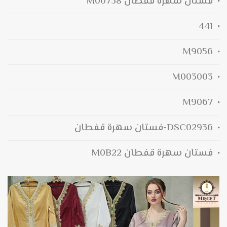
فستان سهرة قفطان M00738
441
M9056
M003003
M9067
DSC02936-فستان سهرة قفطان
فستان سهرة قفطان M0B22