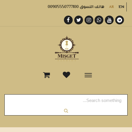
هاتف التسوق 00905550777100
AR
EN
-