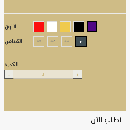
اللون
القياس
40
42
44
46
الكمية
-
+
اطلب الآن