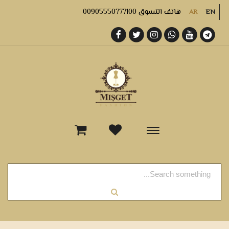
هاتف التسوق 00905550777100
AR
EN
-