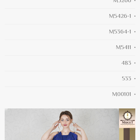
M5266
M5426-1
M5364-1
M5411
483
533
M00101