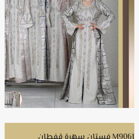
فستان سهرة قفطان M9061