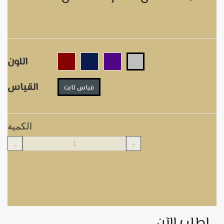
فستان سهرة قفطان M9061
اللون
القياس
قياس ثابت
الكمية
-
+
اطلب الآن