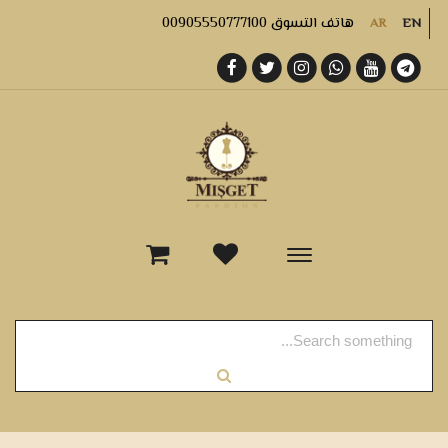
هاتف التسوق 00905550777100
AR
EN
-