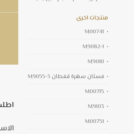
منتجات اخرى
M00741
M9082-1
M9081
فستان سهرة قفطان M9055-3
M00715
اطلب
M9103
M00751
الاس