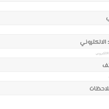
ب
د الالكتروني
تف
لاحظات