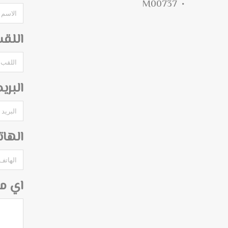
M00737
اللق
البري
الها
اي م