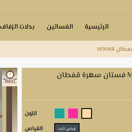
الرئيسية
الفساتين
بدلات الزفاف
ن M9068
M9068
اللون
القياس
قياس ثابت