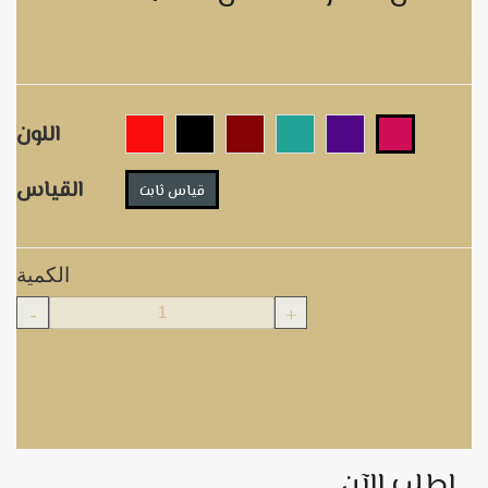
MoB22فستان سهرة قفطان
اللون
القياس
قياس ثابت
الكمية
-
+
اطلب الآن