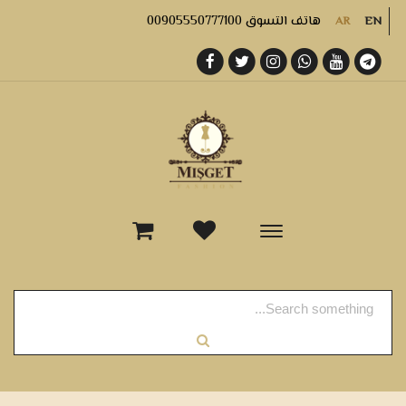
هاتف التسوق 00905550777100
AR
EN
-