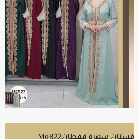
MoB22فستان سهرة قفطان