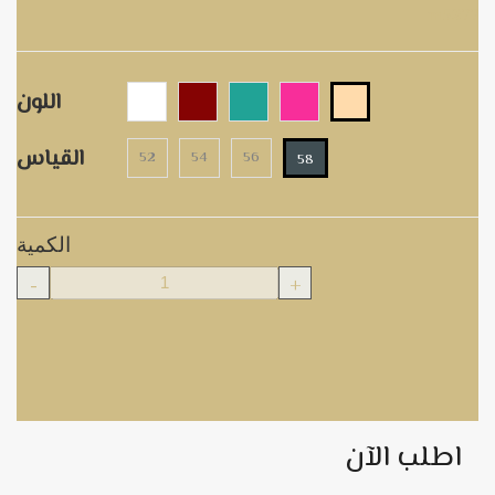
m5277
اللون
القياس
52
54
56
58
الكمية
-
+
اطلب الآن