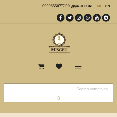
هاتف التسوق 00905550777100
AR
EN
-