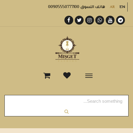
هاتف التسوق 00905550777100
AR
EN
-