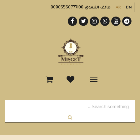
هاتف التسوق 00905550777100
AR
EN
-